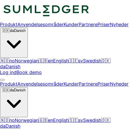
Produkt
Anvendelsesområder
Kunder
Partnere
Priser
Nyheder
🇩🇰
da
Danish
🇳🇴
no
Norwegian
🇬🇧
en
English
🇸🇪
sv
Swedish
🇩🇰
da
Danish
Log ind
Book demo
Produkt
Anvendelsesområder
Kunder
Partnere
Priser
Nyheder
🇩🇰
da
Danish
🇳🇴
no
Norwegian
🇬🇧
en
English
🇸🇪
sv
Swedish
🇩🇰
da
Danish