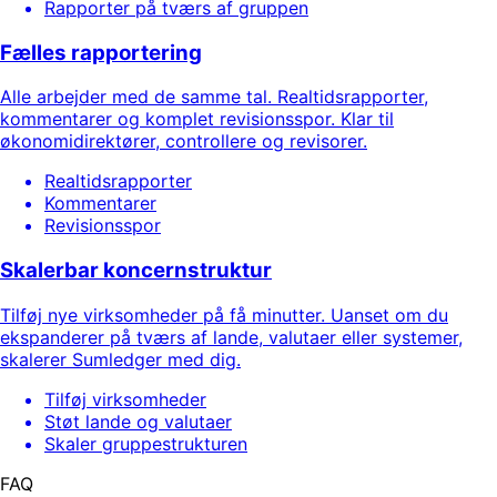
Rapporter på tværs af gruppen
Fælles rapportering
Alle arbejder med de samme tal. Realtidsrapporter,
kommentarer og komplet revisionsspor. Klar til
økonomidirektører, controllere og revisorer.
Realtidsrapporter
Kommentarer
Revisionsspor
Skalerbar koncernstruktur
Tilføj nye virksomheder på få minutter. Uanset om du
ekspanderer på tværs af lande, valutaer eller systemer,
skalerer Sumledger med dig.
Tilføj virksomheder
Støt lande og valutaer
Skaler gruppestrukturen
FAQ