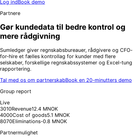
Log ind
Book demo
Partnere
Gør kundedata til bedre kontrol og
mere rådgivning
Sumledger giver regnskabsbureauer, rådgivere og CFO-
for-hire et fælles kontrollag for kunder med flere
selskaber, forskellige regnskabssystemer og Excel-tung
rapportering.
Tal med os om partnerskab
Book en 20-minutters demo
Group report
Live
3010
Revenue
12.4 MNOK
4000
Cost of goods
5.1 MNOK
8070
Eliminations
-0.8 MNOK
Partnermulighet