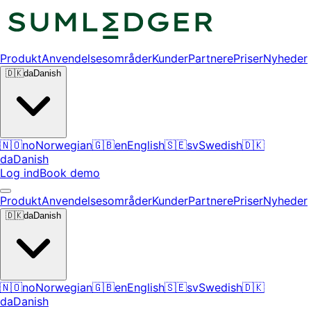
Produkt
Anvendelsesområder
Kunder
Partnere
Priser
Nyheder
🇩🇰
da
Danish
🇳🇴
no
Norwegian
🇬🇧
en
English
🇸🇪
sv
Swedish
🇩🇰
da
Danish
Log ind
Book demo
Produkt
Anvendelsesområder
Kunder
Partnere
Priser
Nyheder
🇩🇰
da
Danish
🇳🇴
no
Norwegian
🇬🇧
en
English
🇸🇪
sv
Swedish
🇩🇰
da
Danish