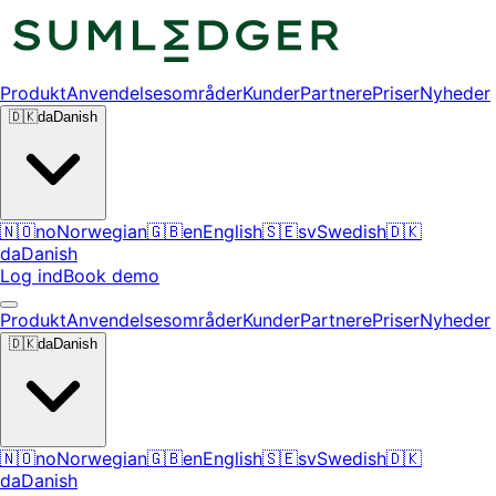
Produkt
Anvendelsesområder
Kunder
Partnere
Priser
Nyheder
🇩🇰
da
Danish
🇳🇴
no
Norwegian
🇬🇧
en
English
🇸🇪
sv
Swedish
🇩🇰
da
Danish
Log ind
Book demo
Produkt
Anvendelsesområder
Kunder
Partnere
Priser
Nyheder
🇩🇰
da
Danish
🇳🇴
no
Norwegian
🇬🇧
en
English
🇸🇪
sv
Swedish
🇩🇰
da
Danish