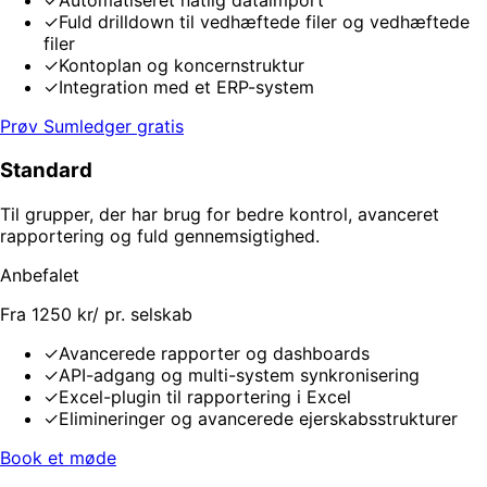
✓
Automatiseret natlig dataimport
✓
Fuld drilldown til vedhæftede filer og vedhæftede
filer
✓
Kontoplan og koncernstruktur
✓
Integration med et ERP-system
Prøv Sumledger gratis
Standard
Til grupper, der har brug for bedre kontrol, avanceret
rapportering og fuld gennemsigtighed.
Anbefalet
Fra 1250 kr/ pr. selskab
✓
Avancerede rapporter og dashboards
✓
API-adgang og multi-system synkronisering
✓
Excel-plugin til rapportering i Excel
✓
Elimineringer og avancerede ejerskabsstrukturer
Book et møde