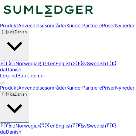
Produkt
Anvendelsesområder
Kunder
Partnere
Priser
Nyheder
🇩🇰
da
Danish
🇳🇴
no
Norwegian
🇬🇧
en
English
🇸🇪
sv
Swedish
🇩🇰
da
Danish
Log ind
Book demo
Produkt
Anvendelsesområder
Kunder
Partnere
Priser
Nyheder
🇩🇰
da
Danish
🇳🇴
no
Norwegian
🇬🇧
en
English
🇸🇪
sv
Swedish
🇩🇰
da
Danish